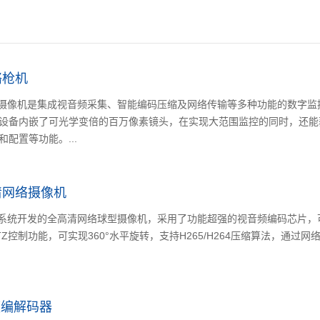
网络枪机
E高清网络摄像机是集成视音频采集、智能编码压缩及网络传输等多种功能的数
设备内嵌了可光学变倍的百万像素镜头，在实现大范围监控的同时，还能
配置等功能。...
E高清网络摄像机
E是嵌入式系统开发的全高清网络球型摄像机，采用了功能超强的视音频编码芯
Z控制功能，可实现360°水平旋转，支持H265/H264压缩算法，通过网
视频编解码器