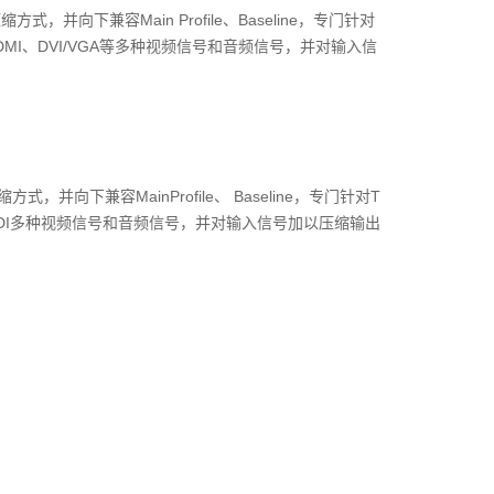
方式，并向下兼容Main Profile、Baseline，专门针对
HDMI、DVI/VGA等多种视频信号和音频信号，并对输入信
方式，并向下兼容MainProfile、 Baseline，专门针对T
D-SDI多种视频信号和音频信号，并对输入信号加以压缩输出